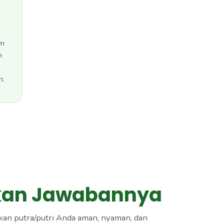
am
n
n.
pkan Jawabannya
kan putra/putri Anda aman, nyaman, dan