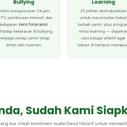
Bullying
Learning
istem pengawasan 24 jam,
25 pilihan ekstrakurikuler
TV, pembinaan intensif, dan
untuk menemukan bakat
kebijakan
zero toleransi
terbaik santri, plus progr
rhadap kekerasan & bullying
meta learning — diajarka
enjaga setiap santri tetap
cara belajar efektif agar
aman dan nyaman.
sukses di kampus manapu
nda, Sudah Kami Sia
ng tua. Inilah komitmen nyata Darul Ma'arif untuk memasti