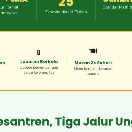
25
lur Formal
Standar Math &
Ekstrakurikuler Pilihan
rintegrasi
🍽️
📱
Laporan Berkala
ran
Makan 3× Sehari
Update perkembangan
Menu bergizi + layanan
santri ke orang tua
laundry
esantren, Tiga Jalur U