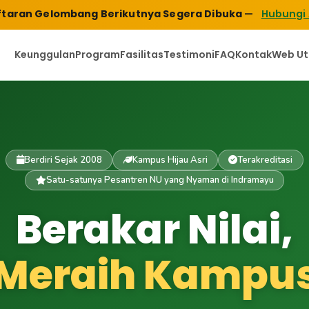
taran Gelombang Berikutnya Segera Dibuka
—
Hubungi
Keunggulan
Program
Fasilitas
Testimoni
FAQ
Kontak
Web U
Berdiri Sejak 2008
Kampus Hijau Asri
Terakreditasi
Satu-satunya Pesantren NU yang Nyaman di Indramayu
Berakar Nilai,
Meraih Kampu