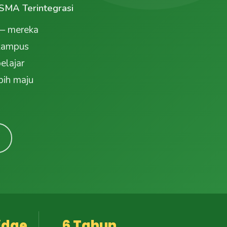
SMA Terintegrasi
 — mereka
 kampus
elajar
bih maju
idge
6 Tahun