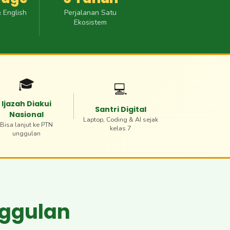
 English
Perjalanan Satu
Ekosistem
🎓
💻
Ijazah Diakui
Santri Digital
Nasional
Laptop, Coding & AI sejak
Bisa lanjut ke PTN
kelas 7
unggulan
nggulan