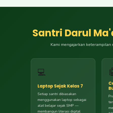
Santri Darul Ma'
Kami mengajarkan keterampilan m

💻
C
Laptop Sejak Kelas 7
B
Setiap santri dibiasakan
Pr
menggunakan laptop sebagai
te
alat belajar sejak SMP —
me
membangun literasi digital