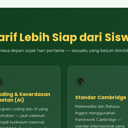
arif Lebih Siap dari Si
asa depan sejak hari pertama — sesuatu yang belum dimiliki

🌍
oding & Kecerdasan
Standar Cambridge
uatan (AI)
Matematika dan Bahasa
ogram coding dan AI yang
Inggris menggunakan
rstruktur — jauh sebelum
framework Cambridge —
njadi kurikulum nasional
standar internasional yang