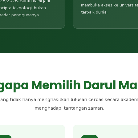
25/2026. Santri kami jadi
membuka akses ke universit
ncipta teknologi, bukan
terbaik dunia.
kadar penggunanya.
apa Memilih Darul Ma'
yang tidak hanya menghasilkan lulusan cerdas secara akademis
menghadapi tantangan zaman.