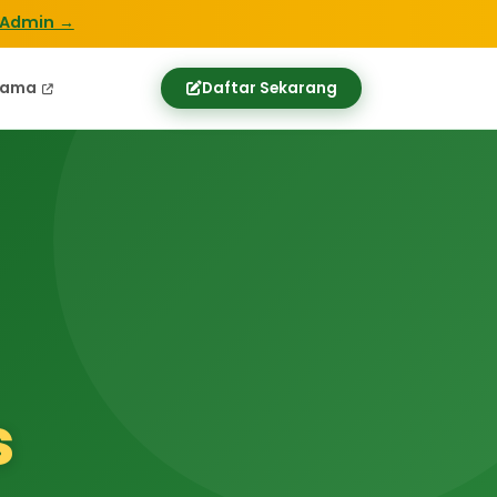
 Admin →
tama
Daftar Sekarang
s