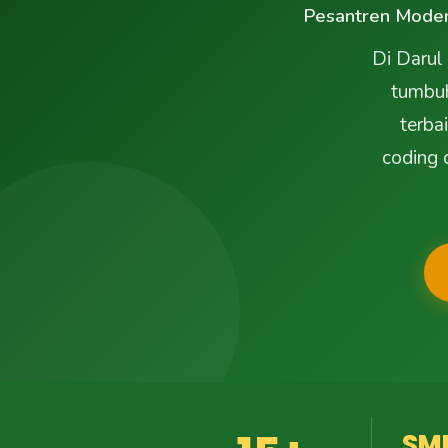
Pesantren Moder
Di Darul
tumbuh
terba
coding 
SM