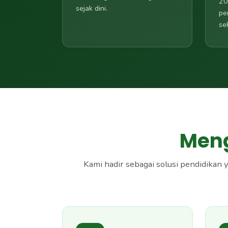
20
sejak dini.
pe
se
Meng
Kami hadir sebagai solusi pendidikan 