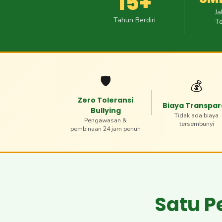
15+
Ja
Tahun Berdiri
Te
🛡️
💰
Zero Toleransi
Biaya Transpa
Bullying
Tidak ada biaya
Pengawasan &
tersembunyi
pembinaan 24 jam penuh
Satu P